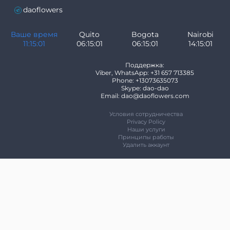
daoflowers
Ваше время
Quito
Bogota
Nairobi
11:15:02
06:15:02
06:15:02
14:15:02
Поддержка:
Viber, WhatsApp: +31 657 713385
Phone: +13073635073
Skype: dao-dao
Email: dao@daoflowers.com
Условия сотрудничества
Privacy Policy
Наши услуги
Принципы работы
Удалить аккаунт