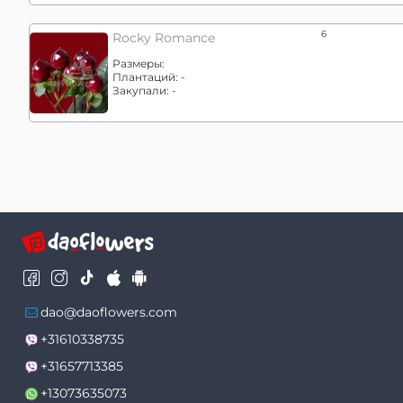
6
Rocky Romance
Размеры:
Плантаций:
-
Закупали:
-
dao@daoflowers.com
+31610338735
+31657713385
+13073635073