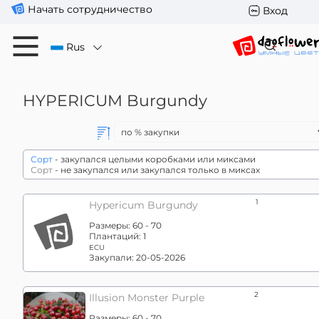
Начать сотрудничество
Вход
Rus
HYPERICUM
Burgundy
Сорт
- закупался целыми коробками или миксами
Сорт
- не закупался или закупался только в миксах
1
Hypericum Burgundy
Размеры:
60 - 70
Плантаций:
1
ECU
Закупали:
20-05-2026
2
Illusion Monster Purple
Размеры:
60 - 70