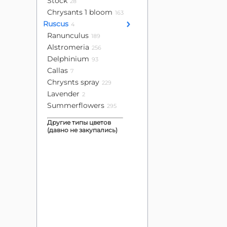
Stock
28
Chrysants 1 bloom
163
Ruscus
4
Ranunculus
189
Alstromeria
256
Delphinium
93
Callas
7
Chrysnts spray
229
Lavender
2
Summerflowers
295
Другие типы цветов
(давно не закупались)