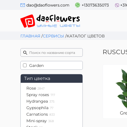
dao@daoflowers.com
+13073635073
+31
ГЛАВНАЯ
/
СЕРВИСЫ
/
КАТАЛОГ ЦВЕТОВ
RUSCU
Garden
Тип цветка
Rose
2847
Spray roses
717
Hydrangea
375
Gypsophila
77
Gr
Carnations
833
Mini-spray
368