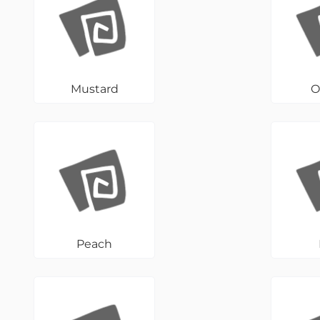
Mustard
O
Peach