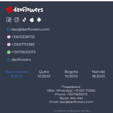
dao@daoflowers.com
+31610338735
+31657713385
+13073635073
daoflowers
Ваше время
Quito
Bogota
Nairobi
15:30:01
10:30:01
10:30:01
18:30:01
Поддержка:
Viber, WhatsApp: +31 657 713385
Phone: +13073635073
Skype: dao-dao
Email: dao@daoflowers.com
Условия сотрудничества