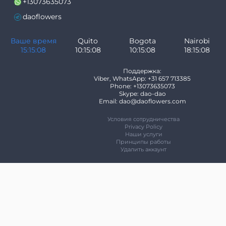
+13073635073
daoflowers
Ваше время
Quito
Bogota
Nairobi
15:15:08
10:15:08
10:15:08
18:15:08
Поддержка:
Viber, WhatsApp: +31 657 713385
Phone: +13073635073
Skype: dao-dao
Email: dao@daoflowers.com
Условия сотрудничества
Privacy Policy
Наши услуги
Принципы работы
Удалить аккаунт