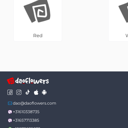
Red
dao@daoflowers.com
+31610338735
+31657713385