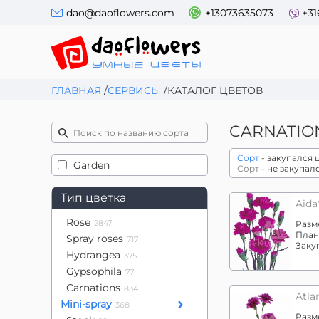
dao@daoflowers.com
+13073635073
+31
ГЛАВНАЯ
/
СЕРВИСЫ
/
КАТАЛОГ ЦВЕТОВ
CARNATION
Сорт
- закупался
Garden
Сорт
- не закупал
Тип цветка
Aida
Rose
2847
Разм
План
Spray roses
717
Заку
Hydrangea
375
Gypsophila
77
Carnations
834
Atlan
Mini-spray
368
Разм