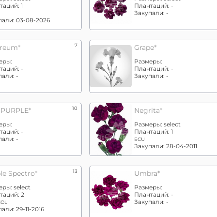
таций:
1
Плантаций:
-
Закупали:
-
пали:
03-08-2026
7
ereum*
Grape*
еры:
Размеры:
таций:
-
Плантаций:
-
пали:
-
Закупали:
-
10
 PURPLE*
Negrita*
еры:
Размеры:
select
таций:
-
Плантаций:
1
пали:
-
ECU
Закупали:
28-04-2011
13
le Spectro*
Umbra*
еры:
select
Размеры:
таций:
2
Плантаций:
-
Закупали:
-
COL
пали:
29-11-2016