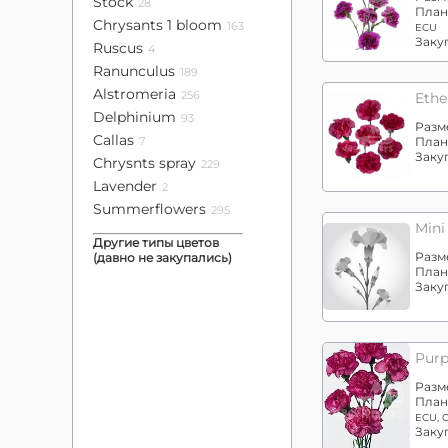
Stock
28
План
Chrysants 1 bloom
163
ECU
Заку
Ruscus
4
Ranunculus
189
Alstromeria
256
Eth
Delphinium
93
Разм
Callas
7
План
Заку
Chrysnts spray
229
Lavender
2
Summerflowers
295
Mini
Другие типы цветов
Разм
(давно не закупались)
План
Заку
Purp
Разм
План
ECU, 
Заку