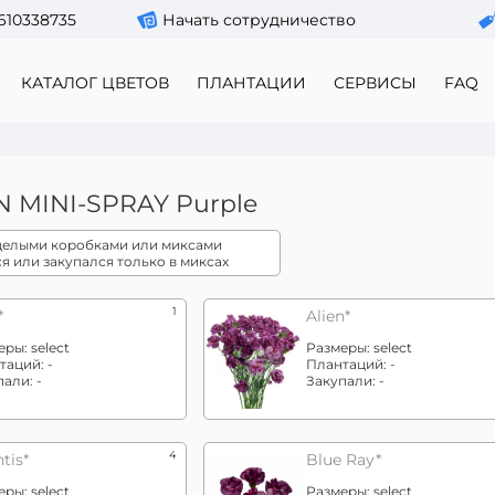
610338735
Начать сотрудничество
КАТАЛОГ ЦВЕТОВ
ПЛАНТАЦИИ
СЕРВИСЫ
FAQ
 MINI-SPRAY
Purple
 целыми коробками или миксами
ся или закупался только в миксах
1
*
Alien*
еры:
select
Размеры:
select
таций:
-
Плантаций:
-
пали:
-
Закупали:
-
4
tis*
Blue Ray*
еры:
select
Размеры:
select