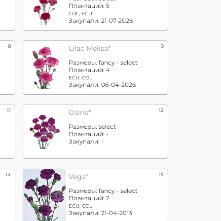
Плантаций:
5
COL, ECU
Закупали:
21-07-2026
8
9
Lilac Melisa*
Размеры:
fancy - select
Плантаций:
4
ECU, COL
Закупали:
06-04-2026
11
12
Osiris*
Размеры:
select
Плантаций:
-
Закупали:
-
14
15
Vega*
Размеры:
fancy - select
Плантаций:
2
ECU, COL
Закупали:
21-04-2013