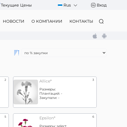
Текущие Цены
Rus
Вход
НОВОСТИ
О КОМПАНИИ
КОНТАКТЫ
2
3
Allice*
Размеры:
Плантаций:
-
Закупали:
-
5
6
Epsilon*
Размеры:
select