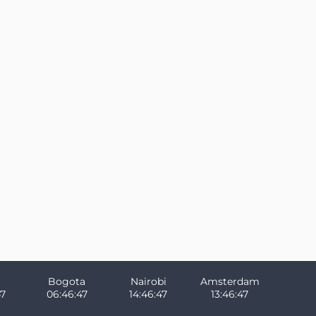
Bogota
Nairobi
Amsterdam
47
06:46:47
14:46:47
13:46:47