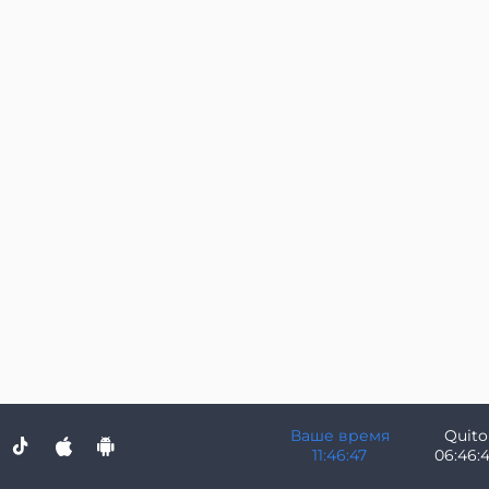
Ваше время
Quito
11:46:47
06:46: