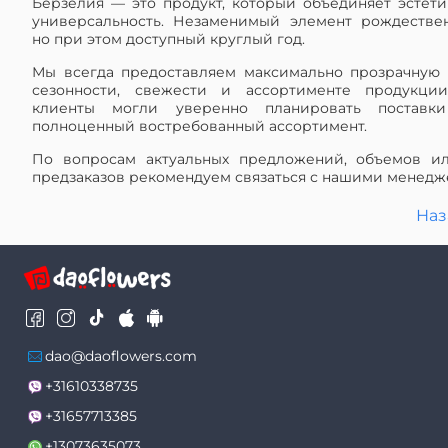
Берзелия — это продукт, который объединяет эстетик
универсальность. Незаменимый элемент рождествен
но при этом доступный круглый год.
Мы всегда предоставляем максимально прозрачную
сезонности, свежести и ассортименте продукци
клиенты могли уверенно планировать поставки
полноценный востребованный ассортимент.
По вопросам актуальных предложений, объемов и
предзаказов рекомендуем связаться с нашими менедж
Наз
dao@daoflowers.com
+31610338735
+31657713385
+13073635073