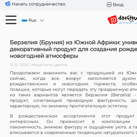
Начать сотрудничество
Вход
Rus
Берзелия (Бруния) из Южной Африки: уни
декоративный продукт для создания рожде
новогодней атмосферы
13-12-2025 / Наши типы цветов
Продолжаем знакомить вас с продукцией из Юж
сейчас, когда все вокруг наполняется духом
рождественских и новогодних торжеств, особе
позиции, которые могут передать эту праздничную ат
из таких вариантов является Берзелия (Berzelia) 
продукт, сочетающий природную фактурность, до
характерную, по-зимнему притягательную эстетику.
В рождественском ассортименте этот продукт
интересным. Oн привносит в композиции с
лаконичность, зимнюю фактуру и ощущение уюта, а т
вписывается в современные тенденции натурального э