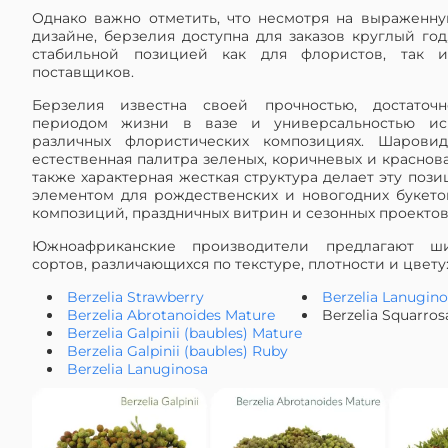
Однако важно отметить, что несмотря на выраженну
дизайне, берзелия доступна для заказов круглый год
стабильной позицией как для флористов, так 
поставщиков.
Берзелия известна своей прочностью, достаточ
периодом жизни в вазе и универсальностью ис
различных флористических композициях. Шаровид
естественная палитра зеленых, коричневых и краснова
также характерная жесткая структура делает эту поз
элементом для рождественских и новогодних букето
композиций, праздничных витрин и сезонных проектов
Южноафриканские производители предлагают ш
сортов, различающихся по текстуре, плотности и цвету
Berzelia Strawberry
Berzelia Lanugin
Berzelia Abrotanoides Mature
Berzelia Squarros
Berzelia Galpinii (baubles) Mature
Berzelia Galpinii (baubles) Ruby
Berzelia Lanuginosa