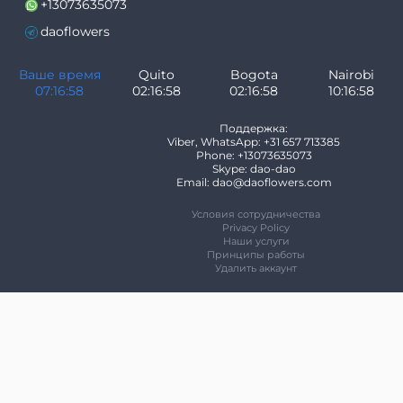
+13073635073
daoflowers
Ваше время
Quito
Bogota
Nairobi
07:16:59
02:16:59
02:16:59
10:16:59
Поддержка:
Viber, WhatsApp: +31 657 713385
Phone: +13073635073
Skype: dao-dao
Email: dao@daoflowers.com
Условия сотрудничества
Privacy Policy
Наши услуги
Принципы работы
Удалить аккаунт