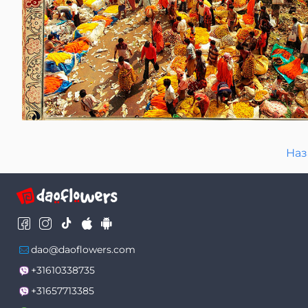
Наз
dao@daoflowers.com
+31610338735
+31657713385