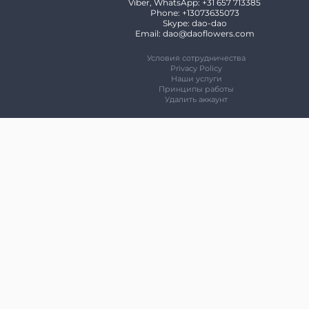
Viber, WhatsApp: +31 657 713385
Phone: +13073635073
Skype: dao-dao
Email: dao@daoflowers.com
Условия сотрудничества
Privacy Policy
Наши услуги
Принципы работы
Удалить аккаунт