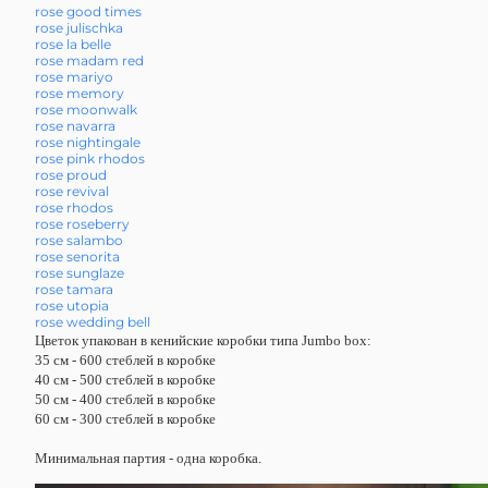
rose good times
rose julischka
rose la belle
rose madam red
rose mariyo
rose memory
rose moonwalk
rose navarra
rose nightingale
rose pink rhodos
rose proud
rose revival
rose rhodos
rose roseberry
rose salambo
rose senorita
rose sunglaze
rose tamara
rose utopia
rose wedding bell
Цветок упакован в кенийские коробки типа Jumbo box:
35 см - 600 стеблей в коробке
40 см - 500 стеблей в коробке
50 см - 400 стеблей в коробке
60 см - 300 стеблей в коробке
Минимальная партия - одна коробка.