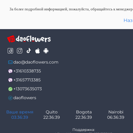
За более подробной информацией, пожалуйста, обращайтесь к менеджера
Наз
dao@daoflowers.com
+31610338735
+31657713385
+13073635073
daoflowers
Ваше время
Quito
Bogota
Nairobi
03:36:41
22:36:41
22:36:41
06:36:41
Поддержка: