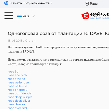
Начать сотрудничество
Вход
Rus
Одноголовая роза от плантации PJ DAVE, К
18-01-2018 / Статьи
Поставщик цветов Daoflowers предлагает вашему вниманию одноголов
плантации PJ DAVE.
Цветы можно заказывать как в миксах, так и по сортам, целыми коробкам
Сорта, которые производит плантация:
rose 3d
rose ace pink
rose athena
rose belle rose
rose bellevue
rose chapeau
rose confidential
rose deep purple
rose deep silver
rose dekora
rose ever red