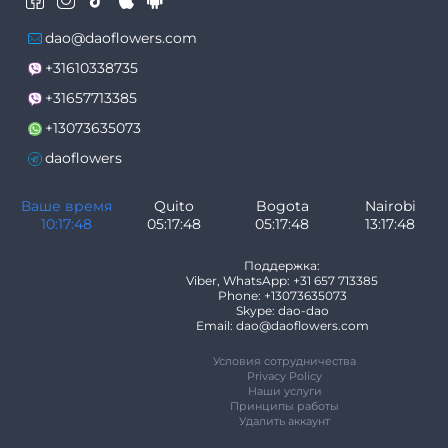
dao@daoflowers.com
+31610338735
+31657713385
+13073635073
daoflowers
Ваше время
Quito
Bogota
Nairobi
10:17:48
05:17:48
05:17:48
13:17:48
Поддержка:
Viber, WhatsApp: +31 657 713385
Phone: +13073635073
Skype: dao-dao
Email: dao@daoflowers.com
Условия сотрудничества
Privacy Policy
Наши услуги
Принципы работы
Удалить аккаунт