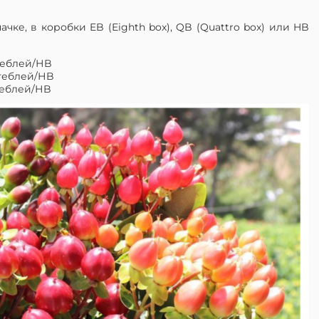
чке, в коробки EB (Eighth box), QB (Quattro box) или HB
cтеблей/НB
cтеблей/НB
cтеблей/НB