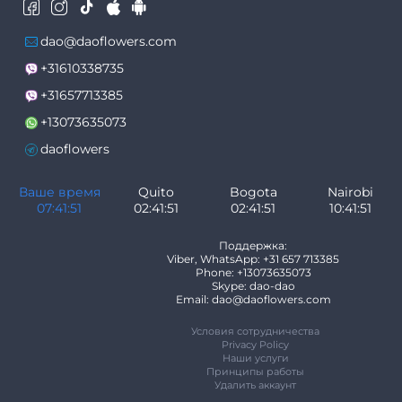
dao@daoflowers.com
+31610338735
+31657713385
+13073635073
daoflowers
Ваше время
Quito
Bogota
Nairobi
07:41:51
02:41:51
02:41:51
10:41:51
Поддержка:
Viber, WhatsApp: +31 657 713385
Phone: +13073635073
Skype: dao-dao
Email: dao@daoflowers.com
Условия сотрудничества
Privacy Policy
Наши услуги
Принципы работы
Удалить аккаунт