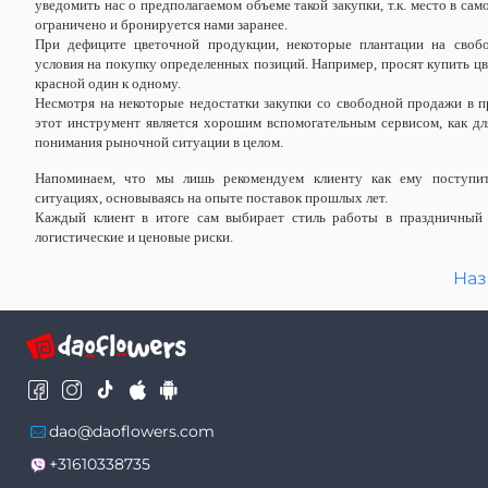
уведомить нас о предполагаемом объеме такой закупки, т.к. место в сам
ограничено и бронируется нами заранее.
При дефиците цветочной продукции, некоторые плантации на своб
условия на покупку определенных позиций. Например, просят купить цв
красной один к одному.
Несмотря на некоторые недостатки закупки со свободной продажи в 
этот инструмент является хорошим вспомогательным сервисом, как для
понимания рыночной ситуации в целом.
Напоминаем, что мы лишь рекомендуем клиенту как ему поступи
ситуациях, основываясь на опыте поставок прошлых лет.
Каждый клиент в итоге сам выбирает стиль работы в праздничный 
логистические и ценовые риски.
Наз
dao@daoflowers.com
+31610338735