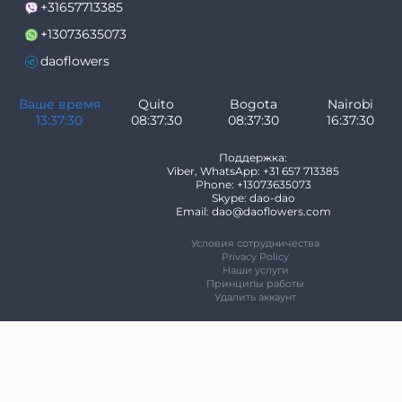
+31657713385
+13073635073
daoflowers
Ваше время
Quito
Bogota
Nairobi
13:37:30
08:37:30
08:37:30
16:37:30
Поддержка:
Viber, WhatsApp: +31 657 713385
Phone: +13073635073
Skype: dao-dao
Email: dao@daoflowers.com
Условия сотрудничества
Privacy Policy
Наши услуги
Принципы работы
Удалить аккаунт