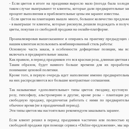
- Если цветов в итоге на праздники выросло мало (погода была холодна
таком случае выигрывают те клиенты, которые дали предварительные за
процент выполнения и приблизительные цены им заранее известны.
- Если цветов на плантациях вышло много, большое количество предлож
- в выигрыше те клиенты, которые рискнули, решили подождать и полу
цветы, покупая со свободной продажи на онлайн-платформе.
Проанализировав вышесказанное и опираясь на практику предыдущих 
нашим клиентам использовать комбинированный стиль работы:
Основную часть заказа, в особенности дефицитные позиции, мы вс
включать в предварительные заказы.
Как правило, в период праздников это вся красная роза, длинная цветная 
Таким образом, будет намного больше времени для их проработк
понимание ценовой политики.
Кроме того, в первую очередь идет наполнение именно предварительны
на них распределяются все большие контрактные соглашения.
Так называемые «дополнительные» типы цветов: гвоздику, кустовую 
розу, гипсофилу, альстромерию и другие, кроме розы – плантации р
свободную продажу, предпочитая работать с ними по предваритель
обычное время (не в праздничный период).
Эти типы цветов мы настоятельно рекомендуем заказывать заранее.
Если клиент решил в период праздников частично или полностью ку
свободной продажи при помощи сервиса «Online-предложения», мы зар