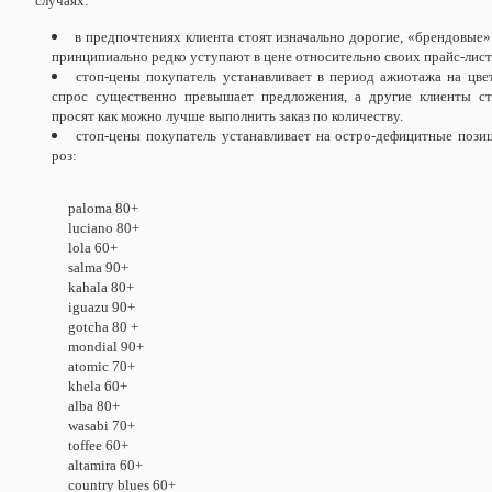
случаях:
в предпочтениях клиента стоят изначально дорогие, «брендовые»
принципиально редко уступают в цене относительно своих прайс-лист
стоп-цены покупатель устанавливает в период ажиотажа на цве
спрос существенно превышает предложения, а другие клиенты сто
просят как можно лучше выполнить заказ по количеству.
стоп-цены покупатель устанавливает на остро-дефицитные пози
роз:
paloma 80+
luciano 80+
lola 60+
salma 90+
kahala 80+
iguazu 90+
gotcha 80 +
mondial 90+
atomic 70+
khela 60+
alba 80+
wasabi 70+
toffee 60+
altamira 60+
country blues 60+