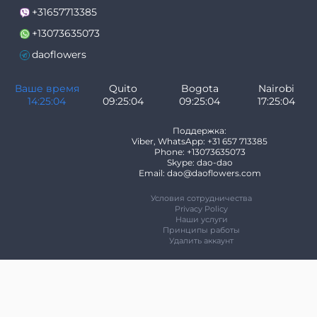
+31657713385
+13073635073
daoflowers
Ваше время
Quito
Bogota
Nairobi
14:25:04
09:25:04
09:25:04
17:25:04
Поддержка:
Viber, WhatsApp: +31 657 713385
Phone: +13073635073
Skype: dao-dao
Email: dao@daoflowers.com
Условия сотрудничества
Privacy Policy
Наши услуги
Принципы работы
Удалить аккаунт