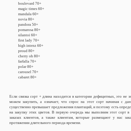
boulevard 70+
magic times 60+
mandala 60+
novia 80+
pandora 50+
pomarosa 80+
silantoi 60+
first lady 70+
high intenz 60+
proud 80+
cherry oh 80+
farfalla 70+
polar 80+
carousel 70+
cabaret 80+
Если связка сорт + длина находится в категории дефицитных, это не зн
можем закупить, а означает, что спрос на этот сорт начиная с д
существенно превышает предложения плантаций, и поэтому есть опред
на закупку этих цветов. В первую очередь мы выполним этот сорт в
заказах клиентов, а также клиентам, которые размещают у нас зак
протяжении длительного периода времени.